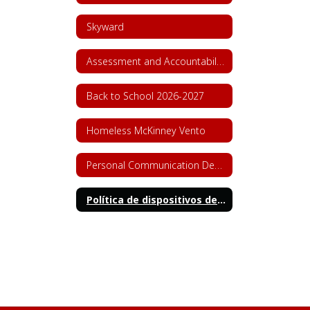
Skyward
Assessment and Accountability
Back to School 2026-2027
Homeless McKinney Vento
Personal Communication Device Policy (House Bill 1481)
Política de dispositivos de comunicación personal (HB 1481)