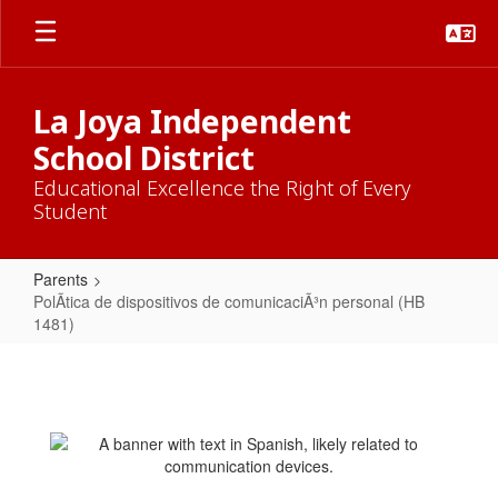
Skip
to
main
content
La Joya Independent
School District
Educational Excellence the Right of Every
Student
Parents
PolÃ­tica de dispositivos de comunicaciÃ³n personal (HB
1481)
PolÃ­
tica
de
dispositivos
de