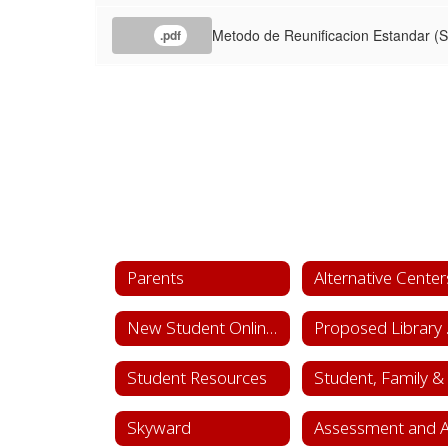
Metodo de Reunificacion Estandar (
.pdf
Parents
New Student Online Enrollment
Pro
Student Resources
Skyward