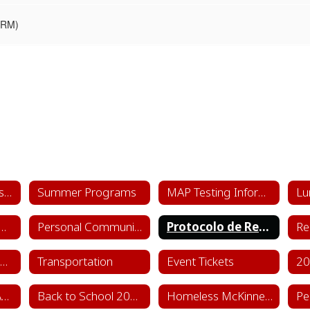
SRM)
Alternative Centers for Education
Summer Programs
MAP Testing Information
Lu
posed Library Materials
Personal Communication Device Policy (House Bill 1481)
Protocolo de Respuesta Estandar
Student, Family & Community Engagement
Transportation
Event Tickets
Assessment and Accountability
Back to School 2026-2027
Homeless McKinney Vento