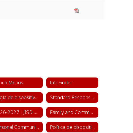
nch Menus
InfoFinder
Regla de dispositivos de comunicación personal
Standard Response Protocol (SRP)
2026-2027 LJISD Calendar
Family and Community Engagement
Personal Communication Device Policy (House Bill 1481)
Política de dispositivos de comunicación personal (HB 1481)