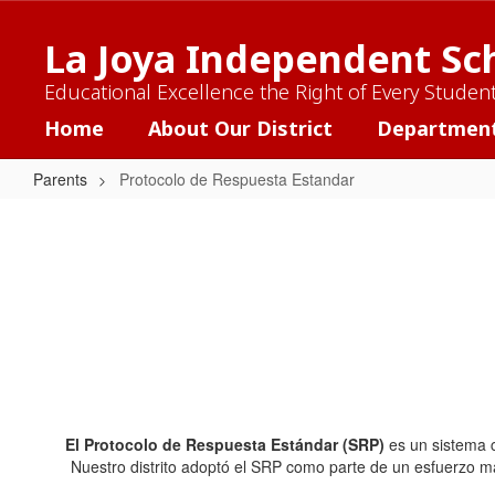
Skip
to
La Joya Independent Sch
main
content
Educational Excellence the Right of Every Studen
Home
About Our District
Departmen
Parents
Protocolo de Respuesta Estandar
Protocolo
de
Respuesta
Estandar
El Protocolo de Respuesta Estándar (SRP)
es un sistema c
Nuestro distrito adoptó el SRP como parte de un esfuerzo m