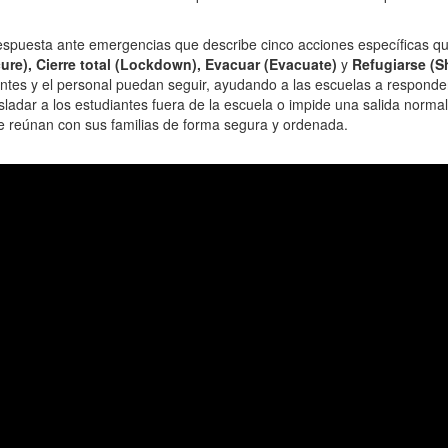
espuesta ante emergencias que describe cinco acciones específicas que
ure), Cierre total (Lockdown), Evacuar (Evacuate)
y
Refugiarse (Sh
antes y el personal puedan seguir, ayudando a las escuelas a responde
ladar a los estudiantes fuera de la escuela o impide una salida normal
 se reúnan con sus familias de forma segura y ordenada.